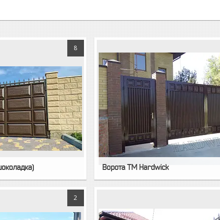
8
шоколадка)
Ворота TM Hardwick
2