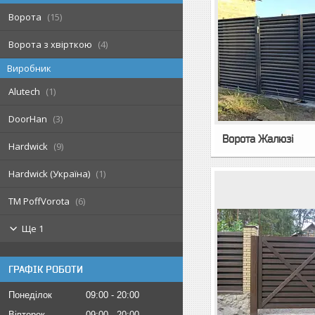
Ворота
15
Ворота з хвірткою
4
Виробник
Alutech
1
DoorHan
3
Ворота Жалюзі
Hardwick
9
Hardwick (Україна)
1
TM PoffVorota
6
Ще 1
ГРАФІК РОБОТИ
Понеділок
09:00
20:00
Вівторок
09:00
20:00