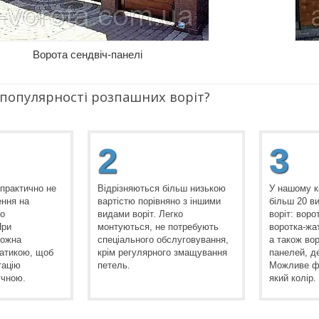
Ворота сендвіч-панелі
 популярності розпашних воріт?
2
3
 практично не
Відрізняються більш низькою
У нашому к
ння на
вартістю порівняно з іншими
більш 20 в
ко
видами воріт. Легко
воріт: воро
При
монтуються, не потребують
воротка-жат
можна
спеціального обслуговування,
а також вор
атикою, щоб
крім регулярного змащування
панелей, д
тацію
петель.
Можливе фа
учною.
який колір.