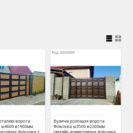
0009989
еталеві ворота
Вуличні розпашні ворота
 ш4000 в1900мм
Фільонка ш3500 в2200мм
околірна фільонка з
(дизайн асиметрична фільонка