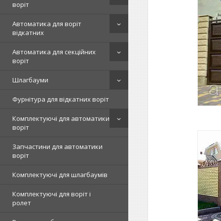
воріт
Автоматика для воріт
відкатних
Фільончасті ворота різних кольорів і моделей для
будь-яких об'єктів.
Автоматика для секційних
воріт
Шлагбауми
Фурнітура для відкатних воріт
Комплектуючі для автоматики
воріт
Запчастини для автоматики
воріт
Комплектуючі для шлагбаумів
Розпашні ворота з сендвіч-панелей, зручні і
Комплектуючі для воріт і
практичні в експлуатації.
ролет