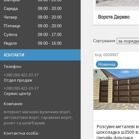
Середа
09:00
20:00
Ворота Дерево
Четвер
09:00
20:00
Пʼятниця
09:00
20:00
Субота
09:00
17:00
Неділя
09:00
16:00
КОНТАКТИ
0009987
Новинка
+380 (93) 422-33-37
Отдел продаж
+380 (93) 422-33-37
Сервис центр
Інтернет магазин вуличних воріт,
автоматики воріт, гаражних воріт,
ролет та шлагбаумів
Розсувні металеві 
шоколадка ш3500 в
(дизайн фільонка-