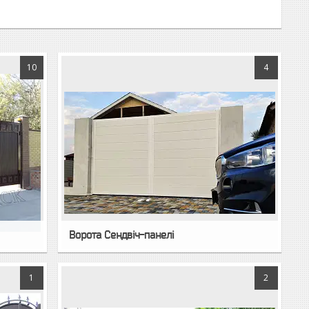
10
4
Ворота Сендвіч-панелі
1
2