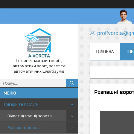
proffvorota@g
ГОЛОВНА
ТОВ
Інтернет-магазин воріт,
автоматики воріт, ролет та
автоматичних шлагбаумів
Розпашні воро
Товари та послуги
Відкатні(зсувні) ворота
Розпашні ворота