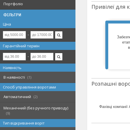
Портфоліо
Привілеї для 
ФІЛЬТРИ
Ціна
Забезп
етап
Гарантійний термін
Наявність
В наявності
1
Розпашні воро
Спосіб управління воротами
Автоматичний
2
Фахівці компанії
Механічний (без ручного приводу)
9
Тип відкривання воріт