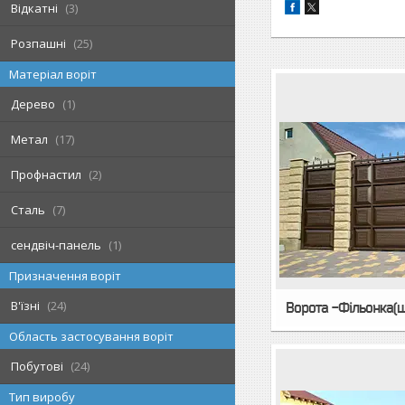
Відкатні
3
Розпашні
25
Матеріал воріт
Дерево
1
Метал
17
Профнастил
2
Сталь
7
сендвіч-панель
1
Призначення воріт
В'їзні
24
Ворота -Фільонка(
Область застосування воріт
Побутові
24
Тип виробу