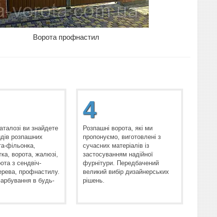
Ворота профнастил
4
аталозі ви знайдете
Розпашні ворота, які ми
идів розпашних
пропонуємо, виготовлені з
та-фільонка,
сучасних матеріалів із
ка, ворота, жалюзі,
застосуванням надійної
ота з сендвіч-
фурнітури. Передбачений
ерева, профнастилу.
великий вибір дизайнерських
рбування в будь-
рішень.