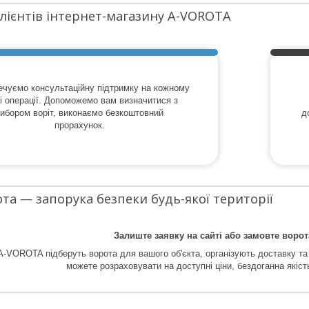
клієнтів інтернет-магазину A-VOROTA
ечуємо консультаційну підтримку на кожному
і операції. Допоможемо вам визначитися з
вибором воріт, виконаємо безкоштовний
д
прорахунок.
та — запорука безпеки будь-якої території
Залиште заявку на сайті або замовте ворот
 A-VOROTA підберуть ворота для вашого об'єкта, організують доставку та
можете розраховувати на доступні ціни, бездоганна якіст