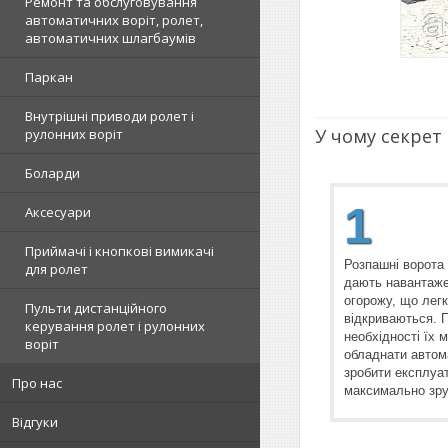
Ремонт та обслуговування
автоматичних воріт, ролет,
автоматичних шлагбаумів
Паркан
Внутрішні приводи ролет і
У чому секрет
рулонних воріт
Боларди
1
Аксесуари
Приймачі і кнопкові вимикачі
Розпашні ворота
для ролет
дають навантаже
огорожу, що лег
Пульти дистанційного
відкриваються. 
керування ролет і рулонних
необхідності їх 
воріт
обладнати автом
зробити експлуа
Про нас
максимально зр
Відгуки