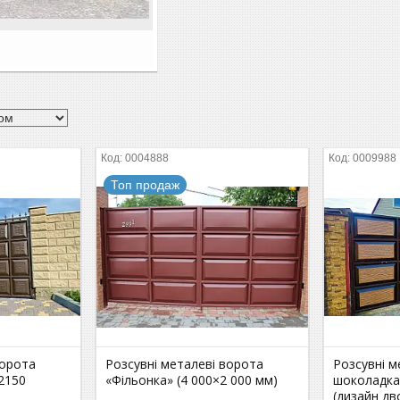
0004888
0009988
Топ продаж
ворота
Розсувні металеві ворота
Розсувні м
2150
«Фільонка» (4 000×2 000 мм)
шоколадка
(дизайн дв