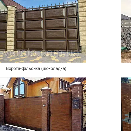
Розпашні ворота торгової марки Hardwick: від
бюджетних варіантів до преміум класу.
Ворота-фільонка (шоколадка)
Розсувні металеві ворота з профнастилу
українського виробництва.