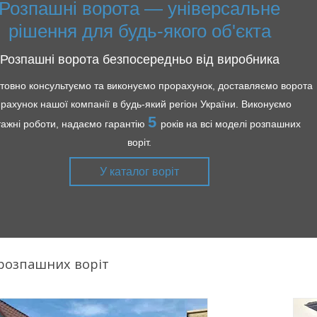
Розпашні ворота — універсальне
рішення для будь-якого об'єкта
Розпашні ворота безпосередньо від виробника
товно консультуємо та виконуємо прорахунок, доставляємо ворота
 рахунок нашої компанії в будь-який регіон України. Виконуємо
5
ажні роботи, надаємо гарантію
років на всі моделі розпашних
воріт.
У каталог воріт
 розпашних воріт