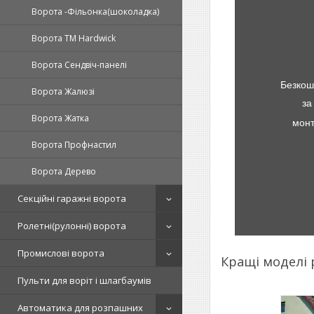
Ворота -Фільонка(шоколадка)
Ворота TM Hardwick
Ворота Сендвіч-панелі
Безкош
Ворота Жалюзі
за
Ворота Жатка
монт
Ворота Профнастил
Ворота Дерево
Секційні гаражні ворота
Ролетні(рулонні) ворота
Промислові ворота
Кращі моделі
Пульти для воріт і шлагбаумів
Автоматика для розпашних