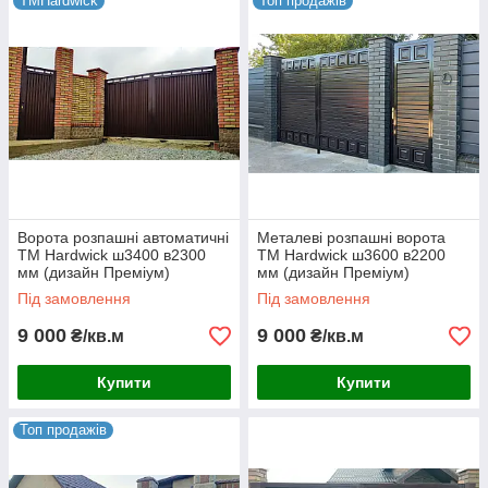
1
TMHardwick
Топ продажів
Наші ціни одні з найвигідніших на ринку, так як
працюємо безпосередньо з виробником
Hardwick. Доставляємо ворота по Україні за
рахунок нашої компанії.
2
Ворота розпашні автоматичні
Металеві розпашні ворота
Прорахунок виконуємо абсолютно безкоштовно,
TM Hardwick ш3400 в2300
TM Hardwick ш3600 в2200
мм (дизайн Преміум)
мм (дизайн Преміум)
детально консультуємо і допоможемо вам
визначитися з вибором. Наші менеджери
Під замовлення
Під замовлення
працюють для вас без вихідних.
9 000
9 000
₴/кв.м
₴/кв.м
Купити
Купити
3
Топ продажів
Встановимо ворота, надамо гарантію терміном
на 5 років, а також забезпечуємо післягарантійне