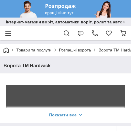
Інтернет-магазин воріт, автоматики воріт, ролет та автома
Товари та послуги
Розпашні ворота
Ворота TM Hard
Ворота TM Hardwick
Розпашні ворота
Показати все
торгової марки
Hardwick