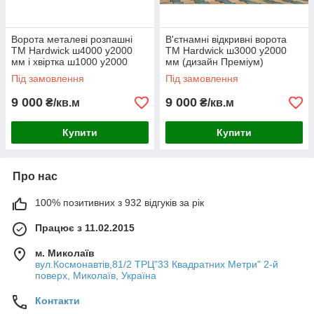
Ворота металеві розпашні
В'єтнамні відкривні ворота
TM Hardwick ш4000 у2000
TM Hardwick ш3000 у2000
Розпашні ворота ТМ Hardwick — висока
мм і хвіртка ш1000 у2000
мм (дизайн Преміум)
якість за доступною ціною
(дизайн Преміум)
Під замовлення
Під замовлення
9 000
9 000
₴/кв.м
₴/кв.м
Ворота вітчизняного виробництва з
довгостроковою гарантією та безкоштовною
Купити
Купити
доставкою
Пропонуємо вам ознайомитися з асортиментом і
оформити замовлення всього в пару кліків. Наш
Про нас
менеджер передзвонить вам в найкоротші терміни для
уточнення всіх деталей і прорахунку.
100% позитивних з 932 відгуків за рік
Працює з 11.02.2015
м. Миколаїв
вул.Космонавтів,81/2 ТРЦ"33 Квадратних Метри" 2-й
поверх, Миколаїв, Україна
Контакти