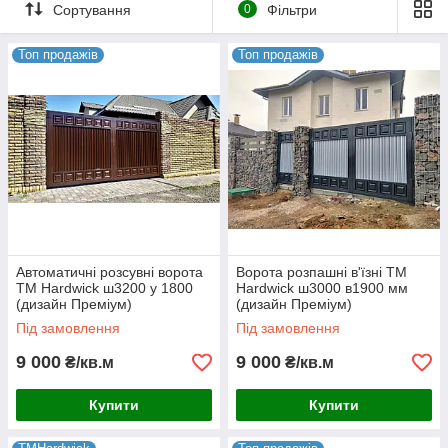
Сортування
0
Фільтри
Великий вибір моделей за
Топ продажів
Топ продажів
доступними цінами
60
Надаємо гарантію терміном на
місяців на всі ворота. Доставляємо
безкоштовно по Україні. Виконуємо
установку швидко і якісно.
Розпашні ворота Hardwick
Автоматичні розсувні ворота
Ворота розпашні в'їзні TM
TM Hardwick ш3200 у 1800
Hardwick ш3000 в1900 мм
(дизайн Преміум)
(дизайн Преміум)
A-VOROTA — співпраця на вигідних
Під замовлення
Під замовлення
умовах
9 000
9 000
₴/кв.м
₴/кв.м
Купити
Купити