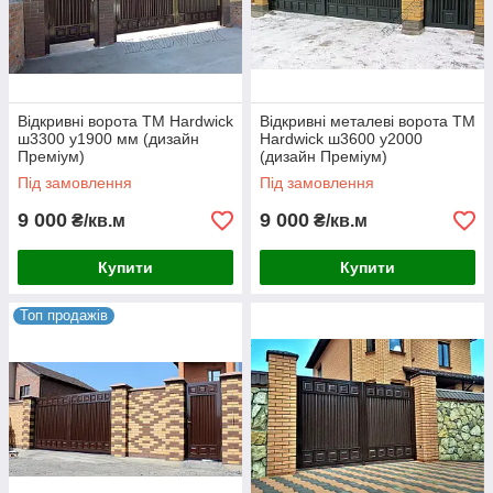
фурнітура виконані з надійних
матеріалів і призначені для
інтенсивної експлуатації.
Розпашні ворота довговічні,
стійкі до корозії, ультрафіолету і
різних пошкоджень.
Відкривні ворота TM Hardwick
Відкривні металеві ворота TM
ш3300 у1900 мм (дизайн
Hardwick ш3600 у2000
Преміум)
(дизайн Преміум)
Під замовлення
Під замовлення
9 000
9 000
₴/кв.м
₴/кв.м
Купити
Купити
Стильна і зручна конструкція
— у нашому каталозі ви
Топ продажів
знайдете різні моделі
розпашних воріт Hardwick: від
завжди актуальною класики до
ультрасучасних рішень.
Передбачена фарбування
воріт в будь-який колір по
каталогу RAL.