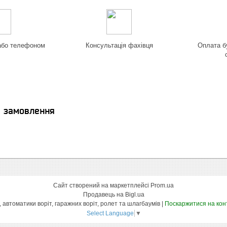
 або телефоном
Консультація фахівця
Оплата б
я замовлення
Сайт створений на маркетплейсі
Prom.ua
Продавець на Bigl.ua
Інтернет магазин вуличних воріт, автоматики воріт, гаражних воріт, ролет та шлагбаумів |
Поскаржитися на кон
Select Language
▼