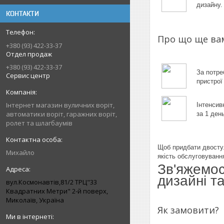
дизайну.
КОНТАКТИ
Про що ще вам
+380 (93) 422-33-37
Отдел продаж
+380 (93) 422-33-37
За потре
Сервис центр
пристрої
Інтернет магазин вуличних воріт,
Інтенсив
автоматики воріт, гаражних воріт,
за 1 день
ролет та шлагбаумів
Щоб придбати двостул
Михайло
якість обслуговуванн
Зв'яжемос
дизайні т
вул.Космонавтів,81/2 ТРЦ"33
Квадратних Метри" 2-й поверх,
Миколаїв, Україна
Як замовити?