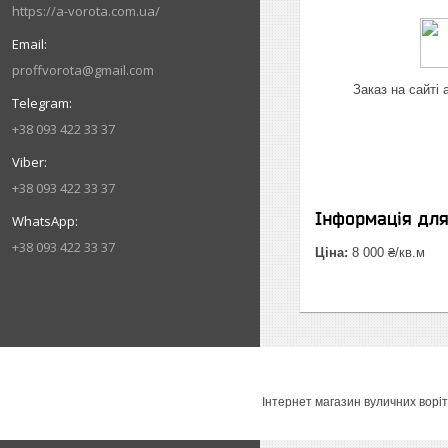
https://a-vorota.com.ua/
proffvorota@gmail.com
Заказ на сайті
+38 093 422 33 37
+38 093 422 33 37
Інформація дл
+38 093 422 33 37
Ціна:
8 000 ₴/кв.м