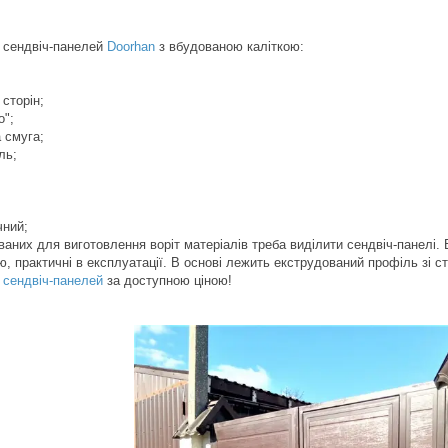
з сендвіч-панелей
Doorhan
з вбудованою каліткою:
сторін;
о";
 смуга;
ль;
чний;
ваних для виготовлення воріт матеріалів треба виділити сендвіч-панелі.
ю, практичні в експлуатації. В основі лежить екструдований профіль зі
 сендвіч-панелей
за доступною ціною!