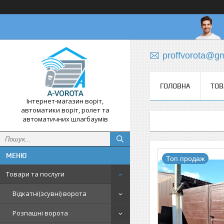
proffvorota@g
ГОЛОВНА
ТОВ
Інтернет-магазин воріт,
автоматики воріт, ролет та
автоматичних шлагбаумів
Топ продаж
Товари та послуги
Відкатні(зсувні) ворота
Розпашні ворота