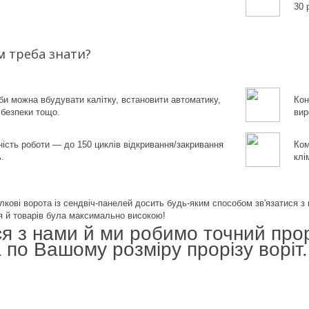
30 
 треба знати?
би можна вбудувати калітку, встановити автоматику,
Кон
 безпеки тощо.
вир
ність роботи — до 150 циклів відкривання/закривання
Ком
.
клі
кові ворота із сендвіч-панелей досить будь-яким способом зв'язатися 
я й товарів була максимально високою!
я з нами й ми робимо точний про
а по Вашому розміру прорізу воріт.