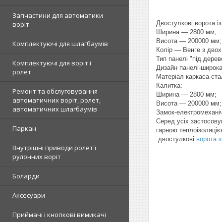
Запчастини для автоматики
Двостулкові ворота і
воріт
Ширина — 2800 мм;
Висота — 200000 мм;
Комплектуючі для шлагбаумів
Колір — Венге з двох 
Тип панелі "під дерев
Комплектуючі для воріт і
Дизайн панелі-широка
ролет
Матеріал каркаса-ста
Калитка:
Ремонт та обслуговування
Ширина — 2800 мм;
автоматичних воріт, ролет,
Висота — 200000 мм;
автоматичних шлагбаумів
Замок-електромехані
Серед усіх застосову
Паркан
гарною теплоізоляціє
двостулкові
ворота з
Внутрішні приводи ролет і
рулонних воріт
Боларди
Аксесуари
Приймачі і кнопкові вимикачі