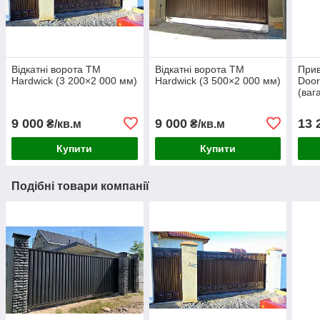
Відкатні ворота TM
Відкатні ворота TM
Прив
Hardwick (3 200×2 000 мм)
Hardwick (3 500×2 000 мм)
Door
(ваг
9 000
9 000
13 
₴/кв.м
₴/кв.м
Купити
Купити
Подібні товари компанії