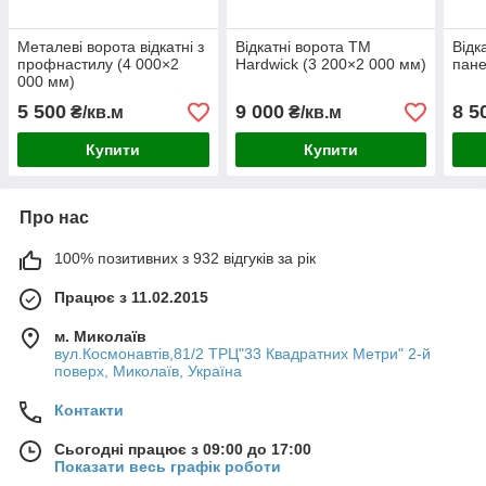
Металеві ворота відкатні з
Відкатні ворота TM
Відк
профнастилу (4 000×2
Hardwick (3 200×2 000 мм)
пане
000 мм)
5 500
9 000
8 5
₴/кв.м
₴/кв.м
Купити
Купити
Про нас
100% позитивних з 932 відгуків за рік
Працює з 11.02.2015
м. Миколаїв
вул.Космонавтів,81/2 ТРЦ"33 Квадратних Метри" 2-й
поверх, Миколаїв, Україна
Контакти
Сьогодні працює з 09:00 до 17:00
Показати весь графік роботи