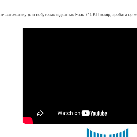
и автоматику для побутових відкатних Faac 741 KIT-комір, зробити це 