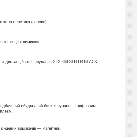
тажна пластика (основа).
нітні кінцеві вимикачі.
ьт дистанційного керування XT2 868 SLH LR BLACK.
едбачений вбудований блок керування з цифровим
плеєм.
 кінцевих вимикачів — магнітний.