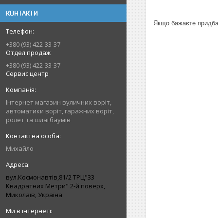
КОНТАКТИ
Якщо бажаєте придбат
+380 (93) 422-33-37
Отдел продаж
+380 (93) 422-33-37
Сервис центр
Інтернет магазин вуличних воріт,
автоматики воріт, гаражних воріт,
ролет та шлагбаумів
Михайло
вул.Космонавтів,81/2 ТРЦ"33
Квадратних Метри" 2-й поверх,
Миколаїв, Україна