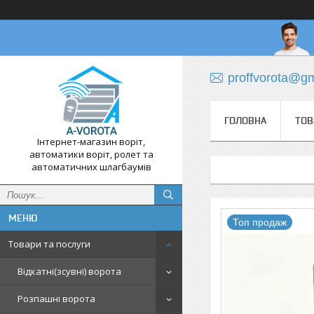
proffvorota@g
ГОЛОВНА
ТОВ
Інтернет-магазин воріт,
автоматики воріт, ролет та
автоматичних шлагбаумів
Топ продаж
Товари та послуги
Відкатні(зсувні) ворота
Розпашні ворота