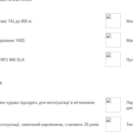
aac 741 до 900 кг.
Мон
рування 740D.
Маг
 RP1 868 SLH.
Пул
и
ка чудово підходить для експлуатації в вітчизняних
Пер
дис
ксплуатації, заявлений виробником, становить 25 років.
Тип