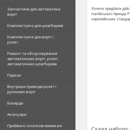
Запчастини для автоматики
Хочете придбати дійсн
воріт
італійського бренда 
європейських стандар
Комплектуючі для шлагбаумів
Комплектуючі для воріт і
ролет
Ремонт та обслуговування
автоматичних воріт, ролет,
автоматичних шлагбаумів
Паркан
Внутрішні приводи ролет і
рулонних воріт
Боларди
Аксесуари
Приймачі і кнопкові вимикачі
Склад набору