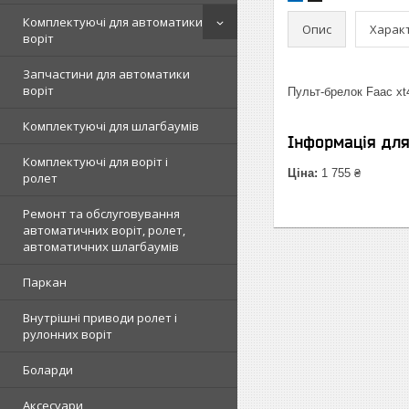
Комплектуючі для автоматики
Опис
Харак
воріт
Запчастини для автоматики
воріт
Пульт-брелок Faac xt
Комплектуючі для шлагбаумів
Інформація дл
Комплектуючі для воріт і
Ціна:
1 755 ₴
ролет
Ремонт та обслуговування
автоматичних воріт, ролет,
автоматичних шлагбаумів
Паркан
Внутрішні приводи ролет і
рулонних воріт
Боларди
Аксесуари