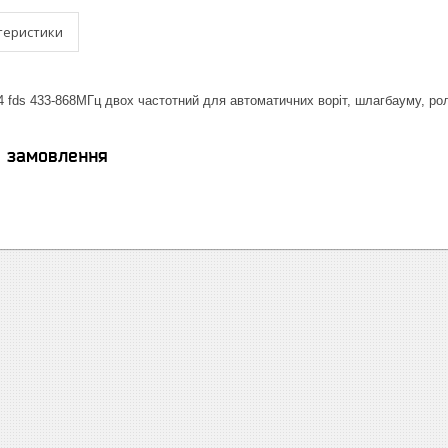
теристики
4 fds 433-868МГц двох частотний для автоматичних воріт, шлагбауму, рол
я замовлення