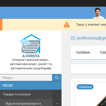
Зараз у компанії не
proffvorota@g
ГОЛОВНА
ТОВ
Інтернет-магазин воріт,
автоматики воріт, ролет та
автоматичних шлагбаумів
Новинка
Товари та послуги
Відкатні(зсувні) ворота