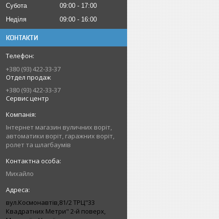
Субота
09:00
17:00
Неділя
09:00
16:00
КОНТАКТИ
+380 (93) 422-33-37
Отдел продаж
+380 (93) 422-33-37
Сервис центр
Інтернет магазин вуличних воріт,
автоматики воріт, гаражних воріт,
ролет та шлагбаумів
Михайло
вул.Космонавтів,81/2 ТРЦ"33
Квадратних Метри" 2-й поверх,