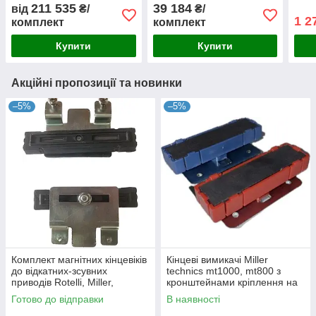
стулка до 3м c
авто
211 535
39 184
від
₴/
₴/
електромеханічними
1 2
комплект
комплект
кінцевиками
Купити
Купити
Акційні пропозиції та новинки
–5%
–5%
Комплект магнітних кінцевіків
Кінцеві вимикачі Miller
до відкатних-зсувних
technics mt1000, mt800 з
приводів Rotelli, Miller,
кронштейнами кріплення на
Edinger, Gant, Doorhan, Faac.
рейку
Готово до відправки
В наявності