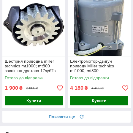
Шестірня приводна miller
Електромотор-двигун
technics mt1000; mt800
приводу Miller technics
зовнішня дротова 17зуб'їв
mt1000, mt800
Готово до відправки
Готово до відправки
1 900
4 180
₴
₴
2 000 ₴
4 400 ₴
Купити
Купити
Показати ще