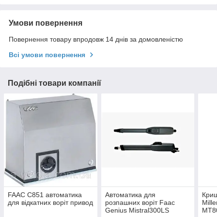
Умови повернення
Повернення товару впродовж 14 днів за домовленістю
Всі умови повернення
Подібні товари компанії
FAAC C851 автоматика
Автоматика для
Криш
для відкатних воріт привод
розпашних воріт Faac
Mill
Genius Mistral300LS
MT80