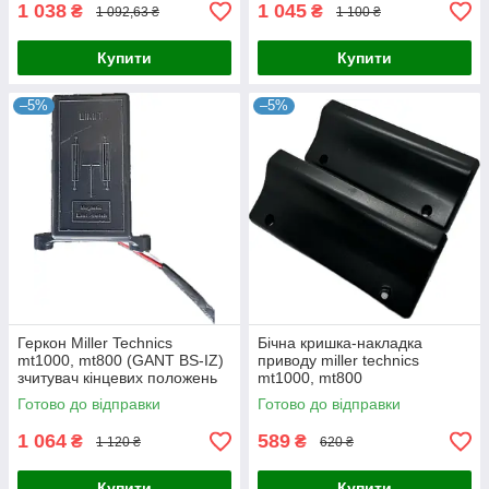
1 038
1 045
₴
₴
1 092,63 ₴
1 100 ₴
Купити
Купити
–5%
–5%
Геркон Miller Technics
Бічна кришка-накладка
mt1000, mt800 (GANT BS-IZ)
приводу miller technics
зчитувач кінцевих положень
mt1000, mt800
автоматики відкатних воріт
Готово до відправки
Готово до відправки
1 064
589
₴
₴
1 120 ₴
620 ₴
Купити
Купити