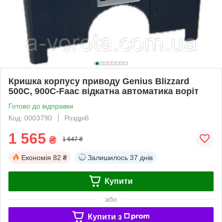
Кришка корпусу приводу Genius Blizzard
500C, 900C-Faac відкатна автоматика воріт
Готово до відправки
Код: 0003790
Роздріб
1 565
₴
1 647 ₴
Економія
82 ₴
Залишилось
37 днів
Купити
або
Купити з