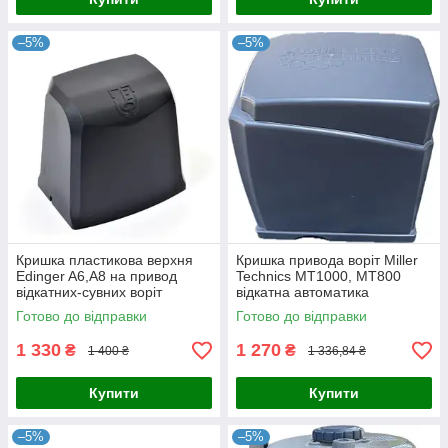
–5%
–5%
Кришка пластикова верхня
Кришка привода воріт Miller
Edinger A6,A8 на привод
Technics MT1000, MT800
відкатних-сувних воріт
відкатна автоматика
Готово до відправки
Готово до відправки
1 330
1 270
₴
₴
1 400 ₴
1 336,84 ₴
Купити
Купити
–5%
–5%