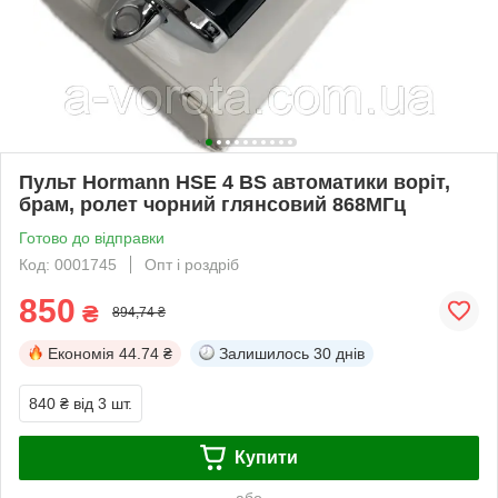
Пульт Hormann HSE 4 BS автоматики воріт,
брам, ролет чорний глянсовий 868МГц
Готово до відправки
Код: 0001745
Опт і роздріб
850
₴
894,74 ₴
Економія
44.74 ₴
Залишилось
30 днів
840 ₴
від 3 шт.
Купити
або