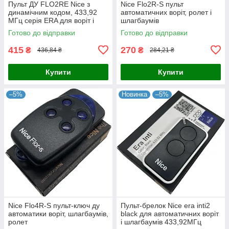
Пульт ДУ FLO2RE Nice з
Nice Flo2R-S пульт
динамічним кодом, 433,92
автоматичних воріт, ролет і
МГц серія ERA для воріт і
шлагбаумів
шлагбаумів 2-х канальний
Готово до відправки
Готово до відправки
брелок
415
270
₴
₴
436,84 ₴
284,21 ₴
Купити
Купити
–5%
Новинка
–5%
Nice Flo4R-S пульт-ключ ду
Пульт-брелок Nice era inti2
автоматики воріт, шлагбаумів,
black для автоматичних воріт
ролет
і шлагбаумів 433,92МГц