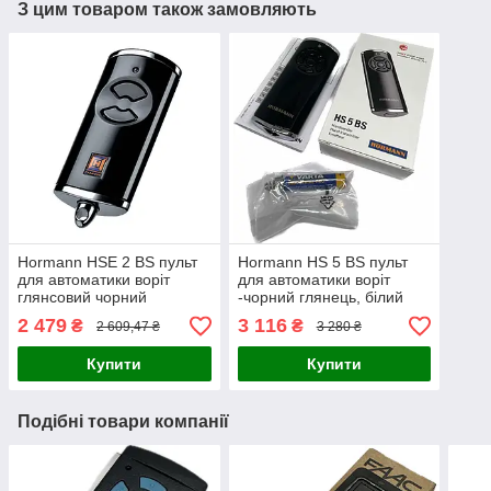
З цим товаром також замовляють
Hormann HSE 2 BS пульт
Hormann HS 5 BS пульт
для автоматики воріт
для автоматики воріт
глянсовий чорний
-чорний глянець, білий
глянець
2 479
3 116
₴
₴
2 609,47 ₴
3 280 ₴
Купити
Купити
Подібні товари компанії