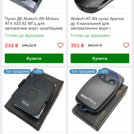
Пульт ДК Alutech-AN Motors
Alutech AT-4N пульт брелок
AT4 433,92 МГц для
ду 4-канальний для
автоматики воріт, шлагбаумів,
автоматичних воріт і
ролет (оригінал)
шлагбаумів (оригінал)
Готово до відправки
Готово до відправки
234
351
₴
₴
246,32 ₴
369,47 ₴
Купити
Купити
Топ продажів
–5%
Топ продажів
–5%