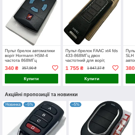
Пульт брелок автоматики
Пульт-брелок FAAC xt4 fds
Пуль
воріт Hormann HSM-4
433-868МГц двох
SLH
частота 868МГц
частотний для воріт,
авто
шлагбауму, ролет та брам
шлаг
340
1 755
380
₴
₴
357,90 ₴
1 847,37 ₴
Купити
Купити
Акційні пропозиції та новинки
Новинка
–5%
–5%