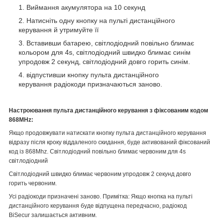
Виймання акумулятора на 10 секунд
Натисніть одну кнопку на пульті дистанційного
керування й утримуйте її
Вставивши батарею, світлодіодний повільно блимає
кольором для 4s, світлодіодний швидко блимає синім
упродовж 2 секунд, світлодіодний довго горить синім.
відпустивши кнопку пульта дистанційного
керування радіокоди призначаються заново.
Настроювання пульта дистанційного керування з фіксованим кодом
868MHz:
Якщо продовжувати натискати кнопку пульта дистанційного керування
відразу після кроку віддаленого скидання, буде активований фіксований
код із 868Mhz. Світлодіодний повільно блимає червоним для 4s
світлодіодний
Світлодіодний швидко блимає червоним упродовж 2 секунд довго
горить червоним.
Усі радіокоди призначені заново. Примітка: Якщо кнопка на пульті
дистанційного керування буде відпущена передчасно, радіокод
BiSecur залишається активним.