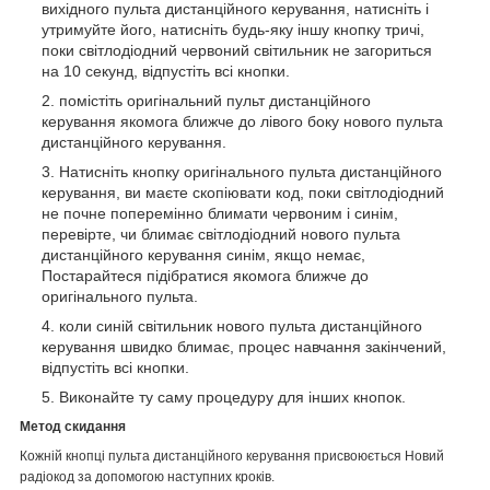
вихідного пульта дистанційного керування, натисніть і
утримуйте його, натисніть будь-яку іншу кнопку тричі,
поки світлодіодний червоний світильник не загориться
на 10 секунд, відпустіть всі кнопки.
помістіть оригінальний пульт дистанційного
керування якомога ближче до лівого боку нового пульта
дистанційного керування.
Натисніть кнопку оригінального пульта дистанційного
керування, ви маєте скопіювати код, поки світлодіодний
не почне поперемінно блимати червоним і синім,
перевірте, чи блимає світлодіодний нового пульта
дистанційного керування синім, якщо немає,
Постарайтеся підібратися якомога ближче до
оригінального пульта.
коли синій світильник нового пульта дистанційного
керування швидко блимає, процес навчання закінчений,
відпустіть всі кнопки.
Виконайте ту саму процедуру для інших кнопок.
Метод скидання
Кожній кнопці пульта дистанційного керування присвоюється Новий
радіокод за допомогою наступних кроків.