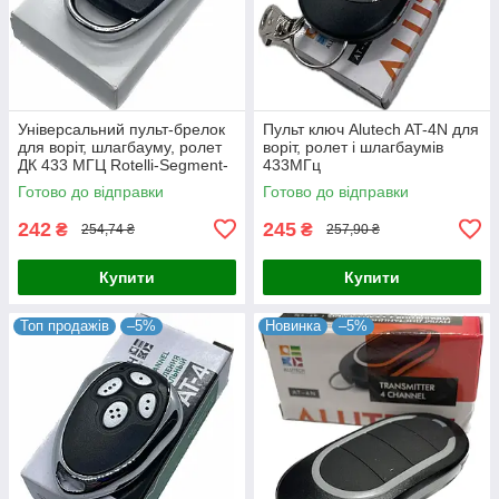
Універсальний пульт-брелок
Пульт ключ Alutech AT-4N для
для воріт, шлагбауму, ролет
воріт, ролет і шлагбаумів
ДК 433 МГЦ Rotelli-Segment-
433МГц
Miller
Готово до відправки
Готово до відправки
242
245
₴
₴
254,74 ₴
257,90 ₴
Купити
Купити
Топ продажів
–5%
Новинка
–5%