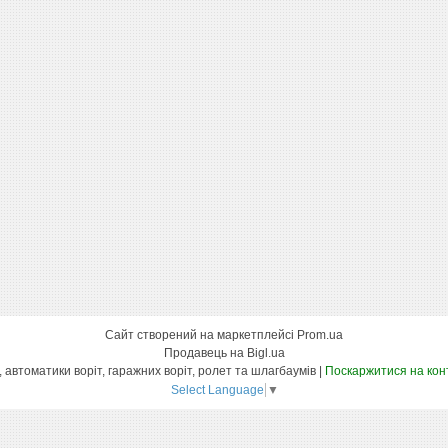
Сайт створений на маркетплейсі
Prom.ua
Продавець на Bigl.ua
Інтернет магазин вуличних воріт, автоматики воріт, гаражних воріт, ролет та шлагбаумів |
Поскаржитися на кон
Select Language
▼