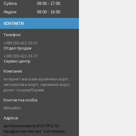
Субота
09:00
17:00
Неділя
09:00
16:00
КОНТАКТИ
+380 (93) 422-33-37
Отдел продаж
+380 (93) 422-33-37
Сервис центр
Інтернет магазин вуличних воріт,
автоматики воріт, гаражних воріт,
ролет та шлагбаумів
Михайло
вул.Космонавтів,81/2 ТРЦ"33
Квадратних Метри" 2-й поверх,