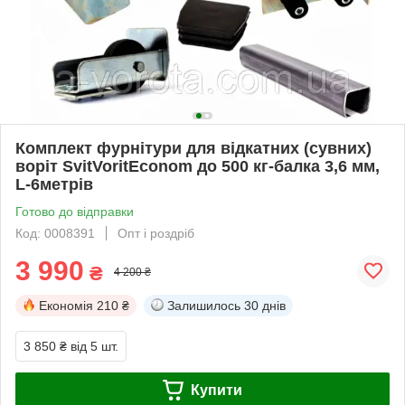
Комплект фурнітури для відкатних (сувних)
воріт SvitVoritEconom до 500 кг-балка 3,6 мм,
L-6метрів
Готово до відправки
Код: 0008391
Опт і роздріб
3 990
₴
4 200 ₴
Економія
210 ₴
Залишилось
30 днів
3 850 ₴
від 5 шт.
Купити