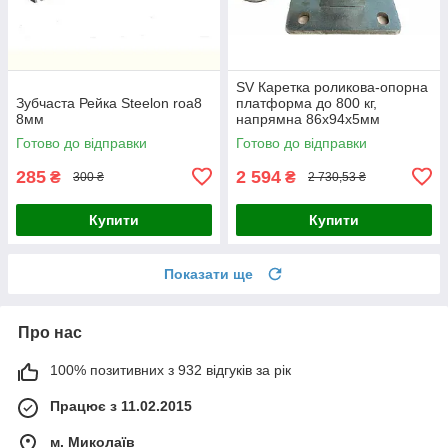
SV Каретка роликова-опорна
Зубчаста Рейка Steelon roa8
платформа до 800 кг,
8мм
напрямна 86х94х5мм
Готово до відправки
Готово до відправки
285
2 594
₴
₴
300 ₴
2 730,53 ₴
Купити
Купити
Показати ще
Про нас
100% позитивних з 932 відгуків за рік
Працює з 11.02.2015
м. Миколаїв