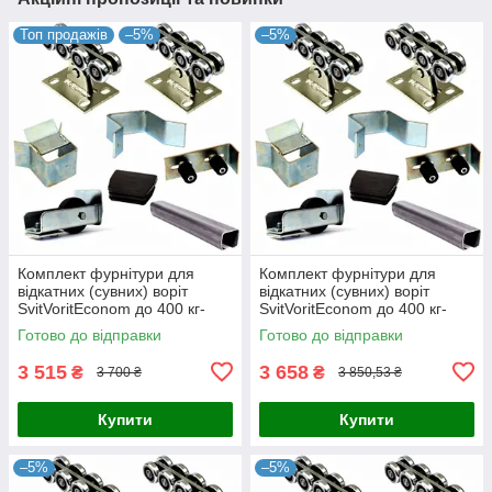
Топ продажів
–5%
–5%
Комплект фурнітури для
Комплект фурнітури для
відкатних (сувних) воріт
відкатних (сувних) воріт
SvitVoritEconom до 400 кг-
SvitVoritEconom до 400 кг-
балка 3,0 мм, L-5метрів
балка 3,0 мм, L-6метрів
Готово до відправки
Готово до відправки
3 515
3 658
₴
₴
3 700 ₴
3 850,53 ₴
Купити
Купити
–5%
–5%