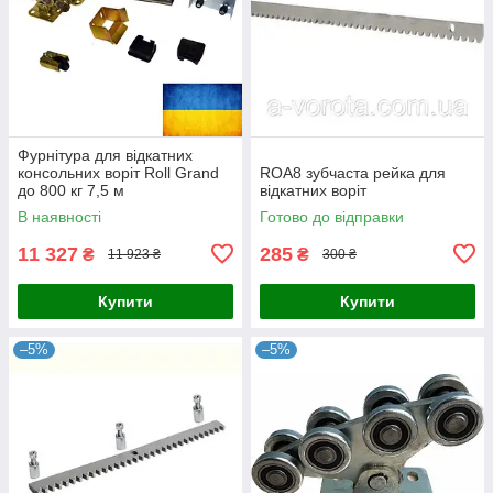
Фурнітура для відкатних
консольних воріт Roll Grand
ROA8 зубчаста рейка для
до 800 кг 7,5 м
відкатних воріт
В наявності
Готово до відправки
11 327
285
₴
₴
11 923 ₴
300 ₴
Купити
Купити
–5%
–5%