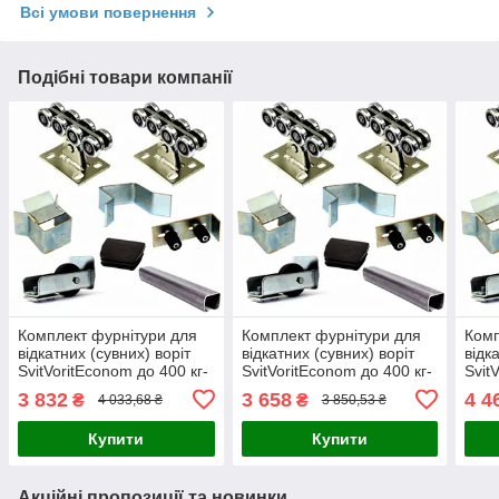
Всі умови повернення
Подібні товари компанії
Комплект фурнітури для
Комплект фурнітури для
Комп
відкатних (сувних) воріт
відкатних (сувних) воріт
відк
SvitVoritEconom до 400 кг-
SvitVoritEconom до 400 кг-
Svit
балка 3,6 мм, L-5метрів
балка 3,0 мм, L-6метрів
балк
3 832
3 658
4 4
₴
₴
4 033,68 ₴
3 850,53 ₴
Купити
Купити
Акційні пропозиції та новинки