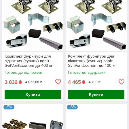
Комплект фурнітури для
Комплект фурнітури для
відкатних (сувних) воріт
відкатних (сувних) воріт
SvitVoritEconom до 400 кг-
SvitVoritEconom до 400 кг-
балка 3,6 мм, L-5метрів
балка 3,6 мм, L-7метрів
Готово до відправки
Готово до відправки
3 832
4 465
₴
₴
4 033,68 ₴
4 700 ₴
Купити
Купити
–5%
–5%