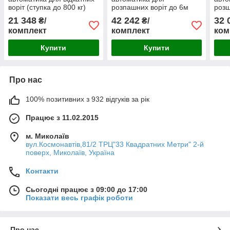
воріт (ступка до 800 кг)
розпашних воріт до 6м
розш
21 348
42 242
32 
₴/
₴/
комплект
комплект
ком
Купити
Купити
Про нас
100% позитивних з 932 відгуків за рік
Працює з 11.02.2015
м. Миколаїв
вул.Космонавтів,81/2 ТРЦ"33 Квадратних Метри" 2-й
поверх, Миколаїв, Україна
Контакти
Сьогодні працює з 09:00 до 17:00
Показати весь графік роботи
Про нас