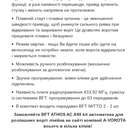
функції, в разі наявності перешкоди, привід зупинить
стулку і змінить напрямок на протилежне.
Плавний старт і плавна зупинка - це зменшення
швидкості приводу, щоб уникнути сильного ривка при
відкриванні та закриванні воріт. Це дозволяє воротам
працювати плавно і безшумно.
Режим хвіртки - якщо Ви йдете пішки або їдете на
велосипеді не потрібно чекати, коли ворота відкриються
і закриються повністю.
Можливість ручного розблокування (механічне
розблокування за допомогою ключа).
Зручне програмування, знімні клеми для здійснення
підключень.
Наявність плати радіоуправління 433,92 МГц, сумісну
із системами BFT: програмування до 63 передавачів.
В комплект входить передавач BFT MITTO 2 - 2 шт.
Замовляйте BFT ATHOS AC A40 kit автоматика для
розпашних воріт лінійна на сайті компанії A-VOROTA
всього в кілька кліків!