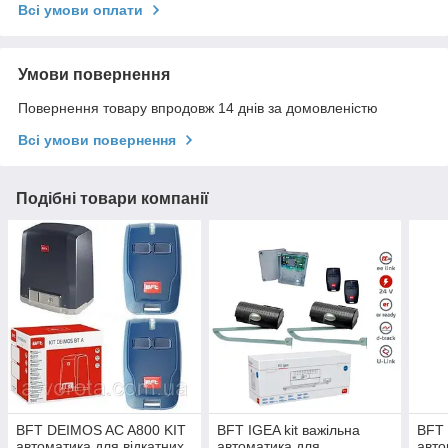
Всі умови оплати
Умови повернення
Повернення товару впродовж 14 днів за домовленістю
Всі умови повернення
Подібні товари компанії
BFT DEIMOS AC A800 KIT
BFT IGEA kit важільна
BFT 
автоматика для відкатних
автоматика для
авто