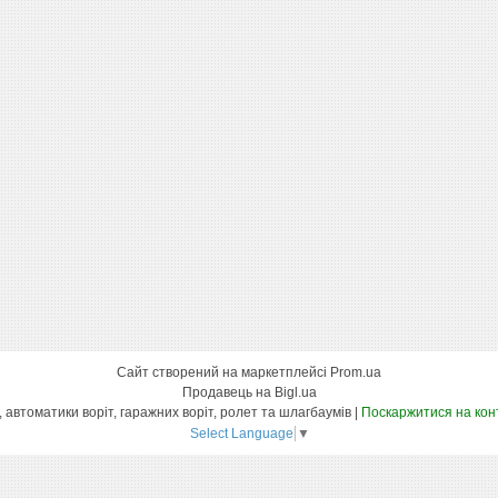
Сайт створений на маркетплейсі
Prom.ua
Продавець на Bigl.ua
Інтернет магазин вуличних воріт, автоматики воріт, гаражних воріт, ролет та шлагбаумів |
Поскаржитися на кон
Select Language
▼