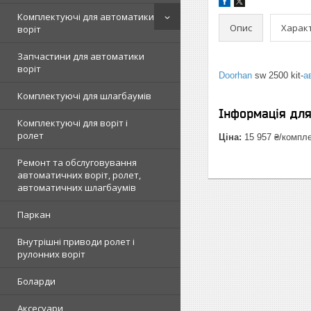
Комплектуючі для автоматики
Опис
Харак
воріт
Запчастини для автоматики
воріт
Doorhan
sw 2500 kit-
а
Комплектуючі для шлагбаумів
Інформація дл
Комплектуючі для воріт і
ролет
Ціна:
15 957 ₴/компл
Ремонт та обслуговування
автоматичних воріт, ролет,
автоматичних шлагбаумів
Паркан
Внутрішні приводи ролет і
рулонних воріт
Боларди
Аксесуари