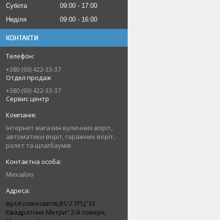
Субота
09:00
17:00
Неділя
09:00
16:00
КОНТАКТИ
+380 (93) 422-33-37
Отдел продаж
+380 (93) 422-33-37
Сервис центр
Інтернет магазин вуличних воріт,
автоматики воріт, гаражних воріт,
ролет та шлагбаумів
Михайло
вул.Космонавтів,81/2 ТРЦ"33
Квадратних Метри" 2-й поверх,