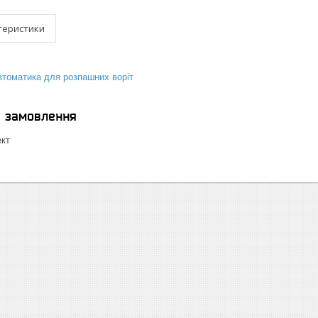
теристики
втоматика для розпашних воріт
я замовлення
ект