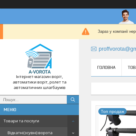
Зараз у компанії не
proffvorota@g
ГОЛОВНА
ТОВ
Інтернет-магазин воріт,
автоматики воріт, ролет та
автоматичних шлагбаумів
Топ продаж
Товари та послуги
Відкатні(зсувні) ворота