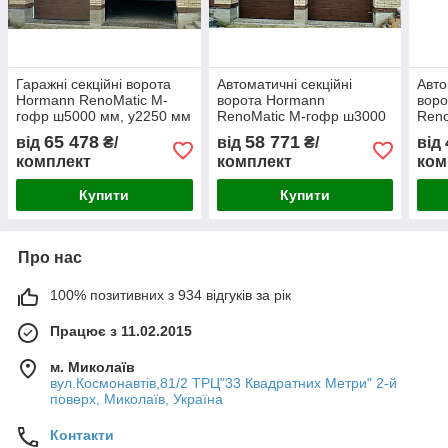
Гаражні секційні ворота
Автоматичні секційні
Авто
Hormann RenoMatic M-
ворота Hormann
вор
гофр ш5000 мм, у2250 мм
RenoMatic M-гофр ш3000
Reno
мм, у2125 мм із приводом
мм, 
65 478
58 771
від
₴/
від
₴/
від
ProLift700
ProL
комплект
комплект
ком
Купити
Купити
Про нас
100% позитивних з 934 відгуків за рік
Працює з 11.02.2015
м. Миколаїв
вул.Космонавтів,81/2 ТРЦ"33 Квадратних Метри" 2-й
поверх, Миколаїв, Україна
Контакти