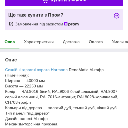
Що таке купити з Пром?
Замовлення під захистом
Опис
Характеристики
Доставка
Оплата
Умови п
Опис
Секційні гаражні ворота Hormann
RenoMatic M-гофр
(Німеччина):
Ширина — 40000 мм
Висота — 22250 мм
Колір — RAL9016-білий, RAL9006-білий алюміній, RAL9007-
серый алюминий, RAL7016-антрацит, RAL8028-коричневий,
CH703-графіт
Кольори під дерево — золотий дуб, темний дуб, нічний дуб.
Тип панелі "під дерево"
Дизайн панелі-M-гофр
Механізм-торсійна пружина