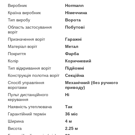
Виробник
Hormann
Країна виробник
Німеччина
Тип виробу
Ворота
Область застосування
Побутові
воріт
Призначення воріт
Гаражні
Матеріал воріт
Метал
Покриття
Фарба
Колір
Коричневий
Тип відкривання воріт
Підйомні
Конструкція полотна воріт
Секційна
Спосіб управління
Механічний (без ручного
воротами
приводу)
Пульт дистанційного
Ні
керування
Наявність утеплювача
Так
Гарантійний термін
36 міс
Ширина
4 м
Висота
2.25 м