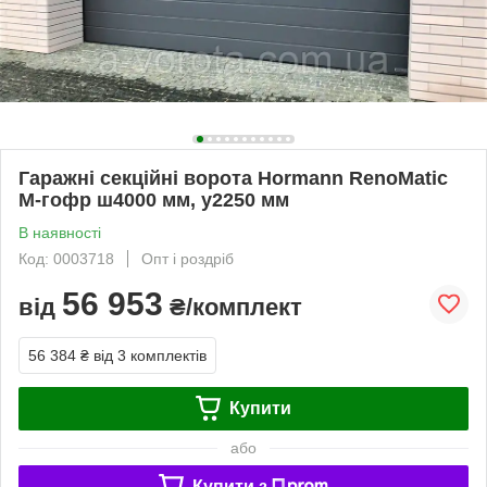
Гаражні секційні ворота Hormann RenoMatic
M-гофр ш4000 мм, у2250 мм
В наявності
Код: 0003718
Опт і роздріб
56 953
від
₴/комплект
56 384 ₴
від 3 комплектів
Купити
або
Купити з