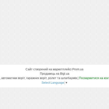
Сайт створений на маркетплейсі
Prom.ua
Продавець на Bigl.ua
Інтернет магазин вуличних воріт, автоматики воріт, гаражних воріт, ролет та шлагбаумів |
Поскаржитися на кон
Select Language
▼