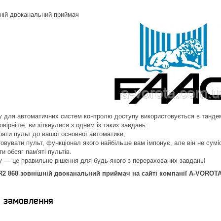
ній двоканальний приймач
 для автоматичних систем контролю доступу використовується в тандем
мовірніше, ви зіткнулися з одним із таких завдань:
брати пульт до вашої основної автоматики;
товувати пульт, функціонал якого найбільше вам імпонує, але він не сум
и обсяг пам'яті пультів.
 — це правильне рішення для будь-якого з перерахованих завдань!
 868 зовнішній двоканальний приймач на сайті компанії A-VOROTA в
я замовлення