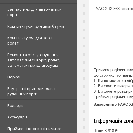
Запчастини для автоматики
FAAC XR2 868 зовніш
воріт
Комплектуючі для шлагбаумів
Комплектуючі для воріт і
ролет
Ремонт та обслуговування
автоматичних воріт, ролет,
автоматичних шлагбаумів
Приймач радіосигналу
цю сторінку, то, найі
Паркан
1. Ви не можете піді
2. Ви хочете викорис
Внутрішні приводи ролет і
3. Ви хочете розширит
рулонних воріт
Приймач радіосигналу
Замовляйте FAAC XR2
Боларди
Аксесуари
Інформація дл
Приймачі і кнопкові вимикачі
Ціна:
3 618 ₴