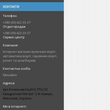
КОНТАКТИ
+380 (93) 422-33-37
Отдел продаж
+380 (93) 422-33-37
Сервис центр
Інтернет магазин вуличних воріт,
автоматики воріт, гаражних воріт,
ролет та шлагбаумів
Михайло
вул.Космонавтів,81/2 ТРЦ"33
Квадратних Метри" 2-й поверх,
Миколаїв, Україна