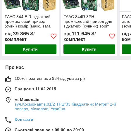
FAAC 844 E R відкатний
FAAC 844R 3PH
FAAC
промисловий привод
промисловий привод для
авто
(сувні) комір (макс. вага
відкатних (сувних) воріт
(зсу
воріт 1800 кг)
(макс. вага воріт 2200 кг)
ворі
39 865
111 645
від
₴/
від
₴/
від
комплект
комплект
ком
Купити
Купити
Про нас
100% позитивних з 934 відгуків за рік
Працює з 11.02.2015
м. Миколаїв
вул.Космонавтів,81/2 ТРЦ"33 Квадратних Метри" 2-й
поверх, Миколаїв, Україна
Контакти
Сьогодні працює з 09:00 до 20:00