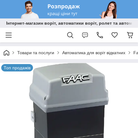
Інтернет-магазин воріт, автоматики воріт, ролет та автома
Товари та послуги
Автоматика для воріт відкатних
F
Топ продажів