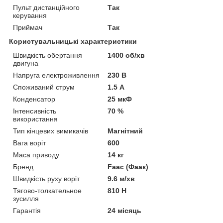
Пульт дистанційного
Так
керування
Приймач
Так
Користувальницькі характеристики
Швидкість обертання
1400 об/хв
двигуна
Напруга електроживлення
230 В
Споживаний струм
1.5 А
Конденсатор
25 мкФ
Інтенсивність
70 %
використання
Тип кінцевих вимикачів
Магнітний
Вага воріт
600
Маса приводу
14 кг
Бренд
Faaс (Фаак)
Швидкість руху воріт
9.6 м/хв
Тягово-толкательное
810 Н
зусилля
Гарантія
24 місяць