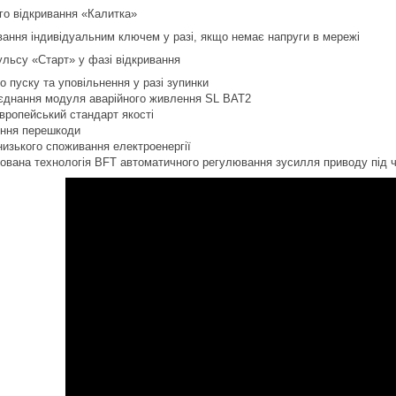
го відкривання «Калитка»
ання індивідуальним ключем у разі, якщо немає напруги в мережі
льсу «Старт» у фазі відкривання
о пуску та уповільнення у разі зупинки
'єднання модуля аварійного живлення SL BAT2
вропейський стандарт якості
ення перешкоди
низького споживання електроенергії
тована технологія BFT автоматичного регулювання зусилля приводу під 