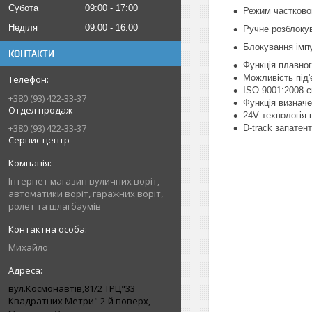
Субота
09:00
17:00
Режим частково
Неділя
09:00
16:00
Ручне розблокув
Блокування імпу
КОНТАКТИ
Функція плавног
Можливість під
ISO 9001:2008 є
+380 (93) 422-33-37
Функція визнач
Отдел продаж
24V технологія 
+380 (93) 422-33-37
D-track запатен
Сервис центр
Інтернет магазин вуличних воріт,
автоматики воріт, гаражних воріт,
ролет та шлагбаумів
Михайло
вул.Космонавтів,81/2 ТРЦ"33
Квадратних Метри" 2-й поверх,