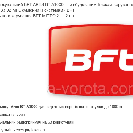
окувальний BFT ARES BT A1000 — з вбудованим Блоком Керуванн
33,92 МГц сумісний із системами BFT.
ійного керування BFT MITTO 2 — 2 шт.
привод
Ares BT A1000
для відкатних воріт із вагою стулки до 1000 кг.
кривання воріт
нальний радіоприймач на 63 користувачі
ультів через радіоканал