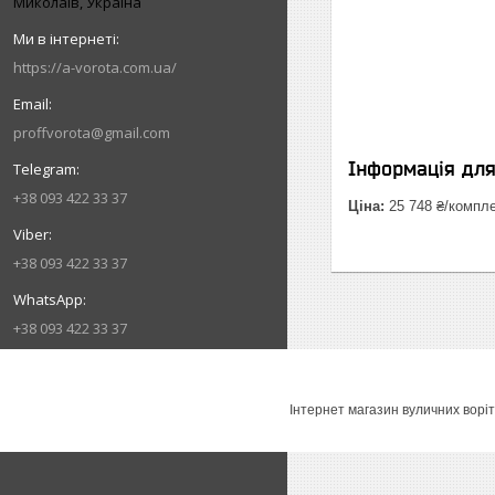
Миколаїв, Україна
https://a-vorota.com.ua/
proffvorota@gmail.com
Інформація дл
+38 093 422 33 37
Ціна:
25 748 ₴/компл
+38 093 422 33 37
+38 093 422 33 37