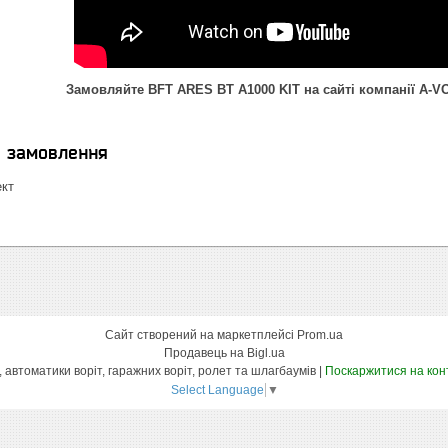
Замовляйте BFT ARES BT A1000 KIT на сайті компанії A-VO
я замовлення
ект
Сайт створений на маркетплейсі
Prom.ua
Продавець на Bigl.ua
Інтернет магазин вуличних воріт, автоматики воріт, гаражних воріт, ролет та шлагбаумів |
Поскаржитися на кон
Select Language
▼