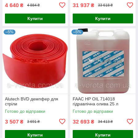
4 640
31 937
₴
₴
4 884 ₴
33 618 ₴
Купити
Купити
–5%
–5%
Alutech BVD демпфер для
FAAC HP OIL 714018
стріли
гідравлічна олива 25 л
Готово до відправки
Готово до відправки
3 507
32 693
₴
₴
3 691 ₴
34 413 ₴
Купити
Купити