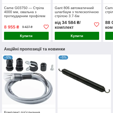
Came G03750 — Стріла
Gant 806 автоматичний
Cam
4000 мм, овальна з
шлагбаум з телескопічною
стрі
протиударним профілем
стрілою 3.7-6м
34 584
88 
від
₴/
8 955
₴
комплект
ком
9 427 ₴
Купити
Купити
Акційні пропозиції та новинки
–5%
–5%
Комплект під'єднання