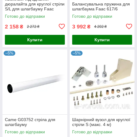
дюралайта для круглої стріли
Балансувальна пружина для
S/L для шлагбауму Faac
шлагбаума Faac 617/6
B614/620
Готово до відправки
Готово до відправки
2 158
3 992
₴
₴
2 272 ₴
4 202 ₴
Купити
Купити
–5%
–5%
Came G03752 стріла для
Шарнірний вузол для круглої
шлагбауму
стріли S (макс. 4 м)
Готово до відправки
Готово до відправки