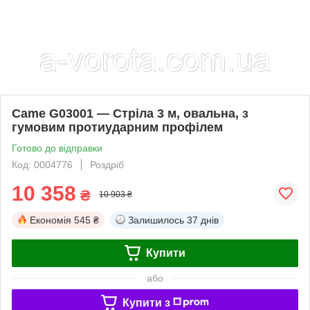
Came G03001 — Стріла 3 м, овальна, з
гумовим протиударним профілем
Готово до відправки
Код: 0004776
Роздріб
10 358
₴
10 903 ₴
Економія
545 ₴
Залишилось
37 днів
Купити
або
Купити з