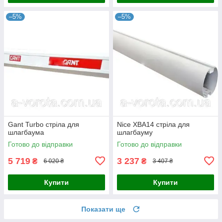
–5%
–5%
Gant Turbo стріла для
Nice XBA14 стріла для
шлагбаума
шлагбауму
Готово до відправки
Готово до відправки
5 719
3 237
₴
₴
6 020 ₴
3 407 ₴
Купити
Купити
Показати ще