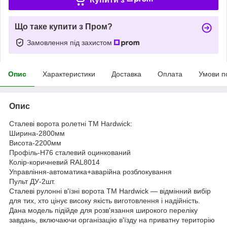
Що таке купити з Пром?
Замовлення під захистом
Опис
Характеристики
Доставка
Оплата
Умови п
Опис
Сталеві ворота ролетні TM Hardwick:
Ширина-2800мм
Висота-2200мм
Профіль-H76 сталевий оцинкований
Колір-коричневий RAL8014
Управління-автоматика+аварійна розблокування
Пульт ДУ-2шт.
Сталеві рулонні в'їзні ворота TM Hardwick — відмінний вибір
для тих, хто цінує високу якість виготовлення і надійність.
Дана модель підійде для розв'язання широкого переліку
завдань, включаючи організацію в'їзду на приватну територію