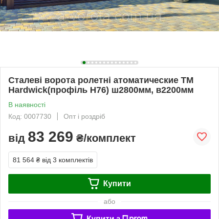
Сталеві ворота ролетні атоматические TM
Hardwick(профіль H76) ш2800мм, в2200мм
В наявності
Код: 0007730
Опт і роздріб
83 269
від
₴/комплект
81 564 ₴
від 3 комплектів
Купити
або
Купити з