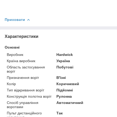
Приховати
Характеристики
Основні
Виробник
Hardwick
Країна виробник
Україна
Область застосування
Побутові
воріт
Призначення воріт
В'їзні
Колір
Коричневий
Тип відкривання воріт
Підйомні
Конструкція полотна воріт
Рулонна
Спосіб управління
Автоматичний
воротами
Пульт дистанційного
Так