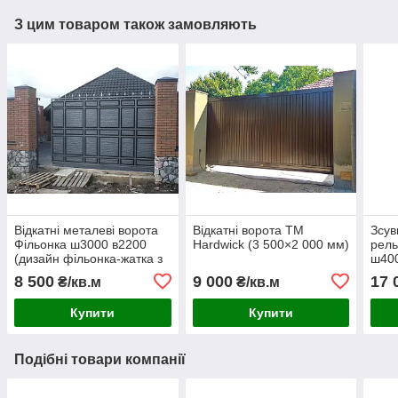
З цим товаром також замовляють
Відкатні металеві ворота
Відкатні ворота TM
Зсув
Фільонка ш3000 в2200
Hardwick (3 500×2 000 мм)
рел
(дизайн фільонка-жатка з
ш400
вузьким полем+кульки і
ефек
8 500
9 000
17 
₴/кв.м
₴/кв.м
піки)
Купити
Купити
Подібні товари компанії