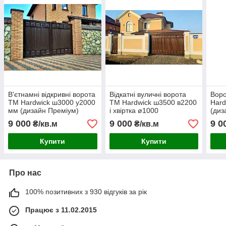
В'єтнамні відкривні ворота
Відкатні вуличні ворота
Воро
TM Hardwick ш3000 у2000
TM Hardwick ш3500 в2200
Hard
мм (дизайн Преміум)
і хвіртка ø1000
(диз
в2200(дизайн Преміум)
9 000
9 000
9 0
₴/кв.м
₴/кв.м
Купити
Купити
Про нас
100% позитивних з 930 відгуків за рік
Працює з 11.02.2015