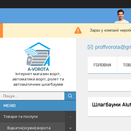
Зараз у компанії нероб
proffvorota@g
ГОЛОВНА
ТОВ
Інтернет-магазин воріт,
автоматики воріт, ролет та
автоматичних шлагбаумів
Шлагбауми Alu
Товари та послуги
Відкатні(зсувні) ворота