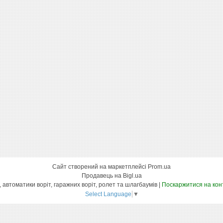
Сайт створений на маркетплейсі
Prom.ua
Продавець на Bigl.ua
Інтернет магазин вуличних воріт, автоматики воріт, гаражних воріт, ролет та шлагбаумів |
Поскаржитися на кон
Select Language
▼