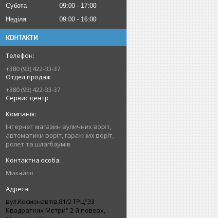
Субота
09:00
17:00
Неділя
09:00
16:00
КОНТАКТИ
+380 (93) 422-33-37
Отдел продаж
+380 (93) 422-33-37
Сервис центр
Інтернет магазин вуличних воріт,
автоматики воріт, гаражних воріт,
ролет та шлагбаумів
Михайло
вул.Космонавтів,81/2 ТРЦ"33
Квадратних Метри" 2-й поверх,